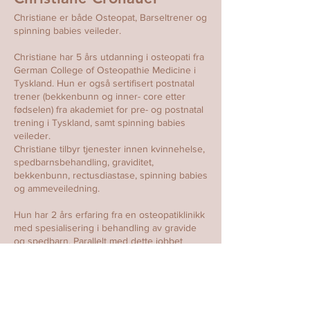
Christiane er både Osteopat, Barseltrener og
spinning babies veileder.
Christiane har 5 års utdanning i osteopati fra
German College of Osteopathie Medicine i
Tyskland. Hun er også sertifisert postnatal
trener (bekkenbunn og inner- core etter
fødselen) fra akademiet for pre- og postnatal
trening i Tyskland, samt spinning babies
veileder.
Christiane tilbyr tjenester innen kvinnehelse,
spedbarnsbehandling, graviditet,
bekkenbunn, rectusdiastase, spinning babies
og ammeveiledning.
Hun har 2 års erfaring fra en osteopatiklinikk
med spesialisering i behandling av gravide
og spedbarn. Parallelt med dette jobbet
Christiane på en spedbarnsavdeling ved et
sykehus i Heidelberg i Tyskland. Da hadde
hun tett samarbeid med en infertilitetsklinikk.
Christiane har bred erfaring og faglig tyngde,