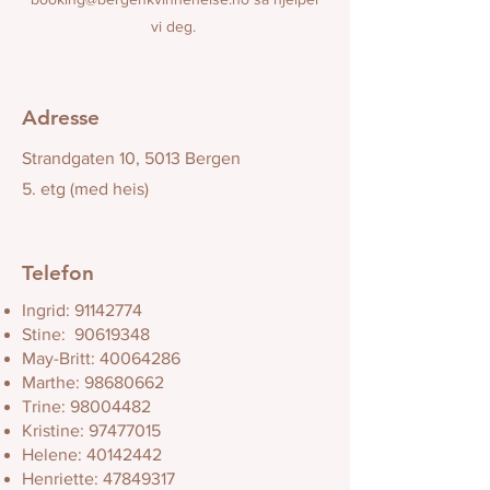
vi deg.
Adresse
Strandgaten 10, 5013 Bergen
5. etg (med heis)
Telefon
Ingrid:
91142774
Stine:
90619348
May-Britt:
40064286
Marthe:
98680662
Trine:
98004482
Kristine:
97477015
Helene:
40142442
Henriette:
47849317