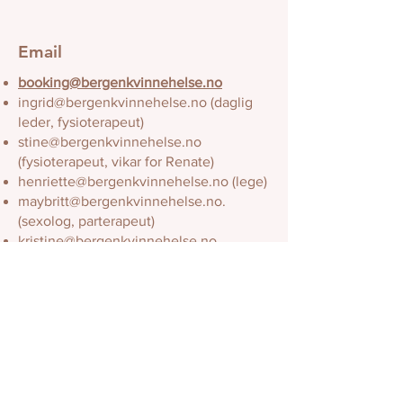
Email
booking@bergenkvinnehelse.no
ingrid@bergenkvinnehelse.no
(daglig
leder, fysioterapeut)
stine@bergenkvinnehelse.no
(fysioterapeut, vikar for Renate)
henriette@bergenkvinnehelse.no
(lege)
maybritt@bergenkvinnehelse.no
.
(sexolog, parterapeut)
kristine@bergenkvinnehelse.no
(ernæringsfysiolog)
trine@bergenkvinnehelse.no
(jordmor,
yogainstruktør)
helene@bergenkvinnehelse.no
(naprapat, personlig trener)